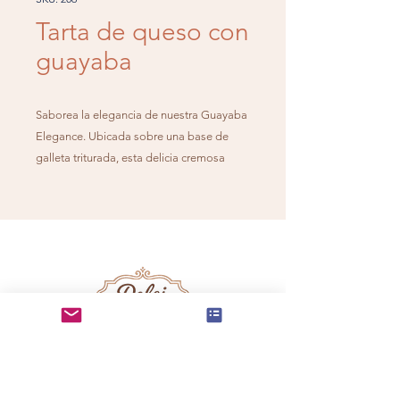
Tarta de queso con
guayaba
Saborea la elegancia de nuestra Guayaba
Elegance. Ubicada sobre una base de
galleta triturada, esta delicia cremosa
presenta un sutil sabor a queso que
combina armoniosamente con la dulce
esencia de guayaba. Coronado con una
deliciosa salsa de guayaba y adornado
con delicadas rosas comestibles, es un
sabor de pura sofisticación en cada
bocado.